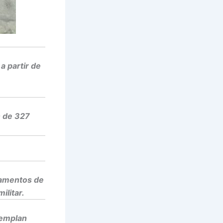
a partir de
n de 327
tamentos de
ilitar.
templan