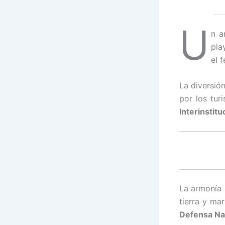
U
n a
pla
el 
La diversió
por los tur
Interinstit
La armonía 
tierra y ma
Defensa Na