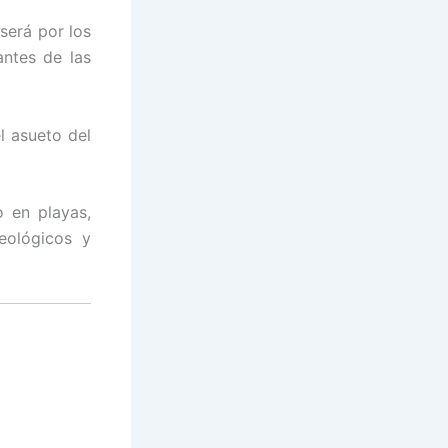
 será por los
antes de las
l asueto del
o en playas,
ueológicos y