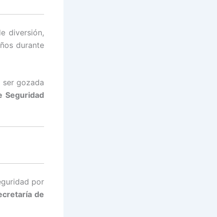
e diversión,
eños durante
á ser gozada
e Seguridad
eguridad por
ecretaría de