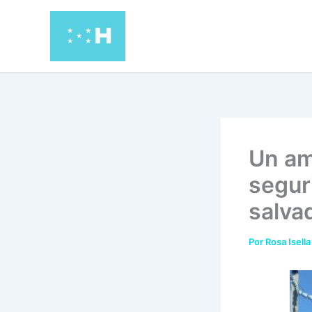
Ir
al
contenido
Un am
segur
salva
Por
Rosa Isella