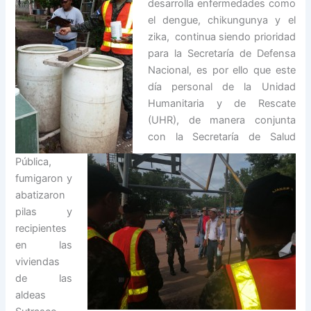
desarrolla enfermedades como
el dengue, chikungunya y el
zika, continua siendo prioridad
para la Secretaría de Defensa
Nacional, es por ello que este
día personal de la Unidad
Humanitaria y de Rescate
(UHR), de manera
conjunta
con la Secretaría de Salud
Pública,
fumigaron y
abatizaron
pilas y
recipientes
en las
viviendas
de las
aldeas