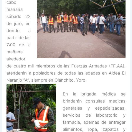
cabo
mañana
sábado 22
de julio, en
donde a
partir de las
7:00 de la
mañana
alrededor
de cuatro mil miembros de las Fuerzas Armadas (FF.AA),
atenderán a pobladores de todas las edades en Aldea El
Naranjo “A”, siempre en Olanchito,
Yoro.
En la brigada médica se
brindarán consultas médicas
generales y especializadas,
servicios de laboratorio y
farmacia, además de entregar
alimentos, ropa, zapatos y