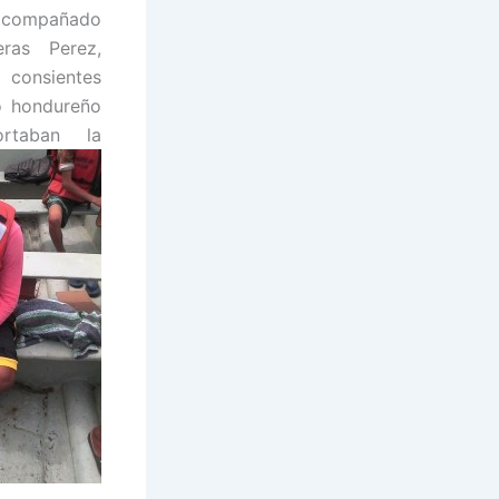
 acompañado
ras Perez,
r consientes
io hondureño
taban la