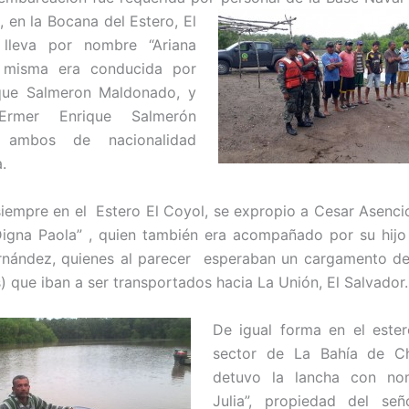
en la Bocana del Estero, El
lleva por nombre “Ariana
a misma era conducida por
que Salmeron Maldonado, y
Ermer Enrique Salmerón
, ambos de nacionalidad
.
iempre en el Estero El Coyol, se expropio a Cesar Asenc
Digna Paola” , quien también era acompañado por su hijo
rnández, quienes al parecer esperaban un cargamento d
) que iban a ser transportados hacia La Unión, El Salvador.
De igual forma en el este
sector de La Bahía de C
detuvo la lancha con n
Julia”, propiedad del s