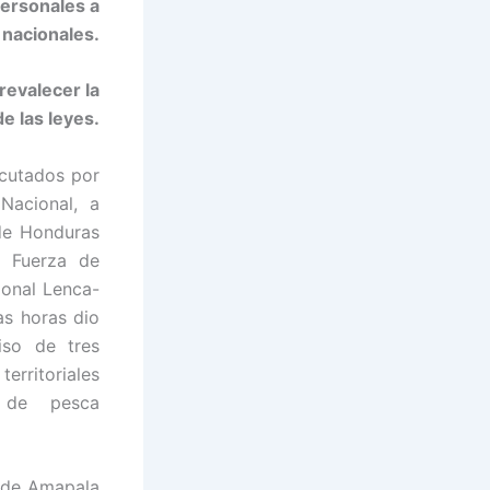
personales a
 nacionales.
revalecer la
de las leyes.
ecutados por
Nacional, a
 de Honduras
a Fuerza de
ional Lenca-
as horas dio
iso de tres
rritoriales
s de
pesca
l de Amapala