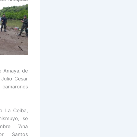
io Amaya, de
 Julio Cesar
e camarones
ro La Ceiba,
hismuyo, se
ombre “Ana
eñor Santos