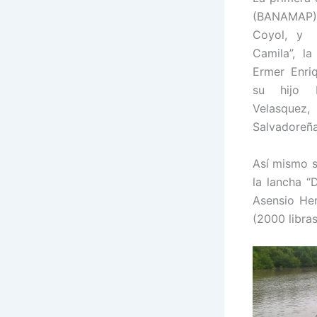
(BANAMAP), 
Coyol, y
Camila”, l
Ermer Enri
su hijo 
Velasquez
Salvadoreña
Así mismo s
la lancha “
Asensio He
(2000 libras