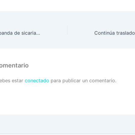
Desarticulan de banda de sicariato denominada «los sarmientos»
comentario
debes estar
conectado
para publicar un comentario.