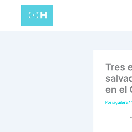
Ir
al
contenido
Tres 
salva
en el
Por
iaguilera
/
*