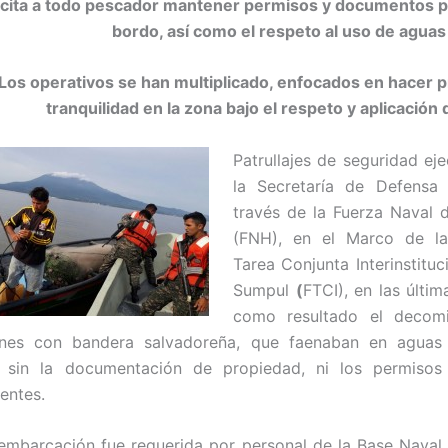
licita a todo pescador mantener permisos y documentos 
bordo, así como el respeto al uso de aguas
 Los operativos se han multiplicado, enfocados en hacer p
tranquilidad en la zona bajo el respeto y aplicación 
Patrullajes de seguridad ej
la Secretaría de Defensa 
través de la Fuerza Naval
(FNH), en el Marco de l
Tarea Conjunta Interinstituc
Sumpul
(
FTCI), en las últim
como resultado el decom
nes con bandera salvadoreña, que faenaban en aguas te
 sin la documentación de propiedad, ni los permiso
entes.
embarcación fue requerida por personal de la Base Nava