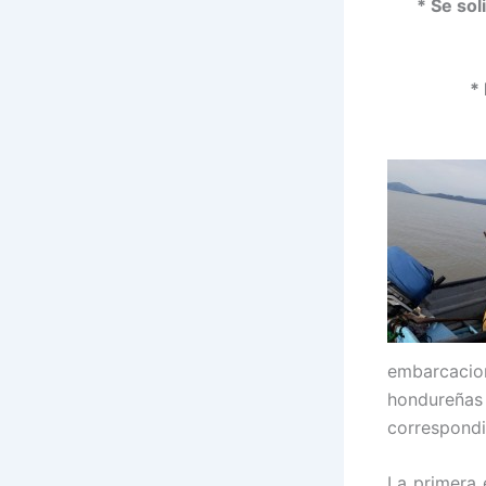
* Se so
*
embarcacio
hondureñas
correspondi
La primera 