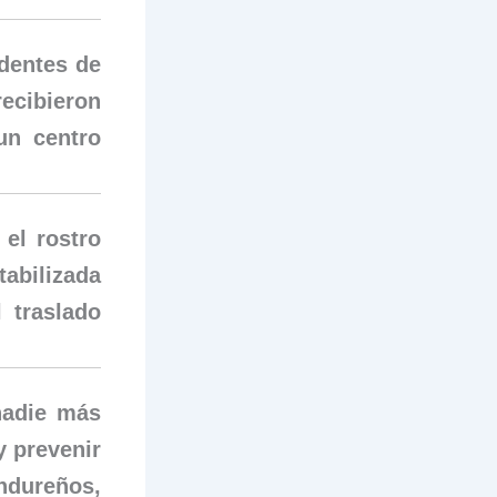
dentes de
ecibieron
un centro
el rostro
tabilizada
 traslado
nadie más
y prevenir
dureños,