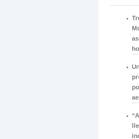
Tr
Mo
as
ho
Un
pr
po
ae
“A
ll
i