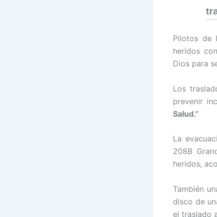
tr
Pilotos de
heridos co
Dios para s
Los traslad
prevenir in
Salud.”
La evacuac
208B Grand
heridos, aco
También una
disco de un
el traslado 