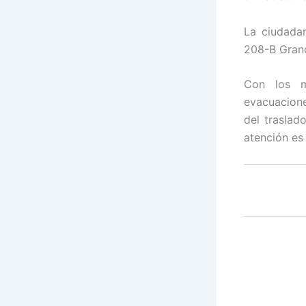
La ciudada
208-B Grand
Con los m
evacuacione
del traslad
atención es 