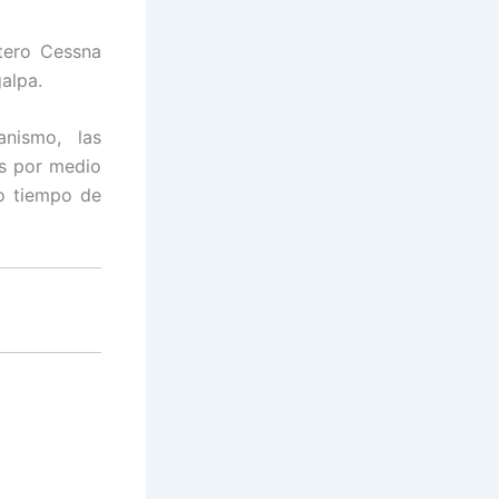
tero Cessna
alpa.
nismo, las
as por medio
yo tiempo de