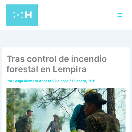
Ir
al
contenido
Tras control de incendio
forestal en Lempira
Por
Gelga Xiomara Acosta Villalobos
/
15 enero, 2019