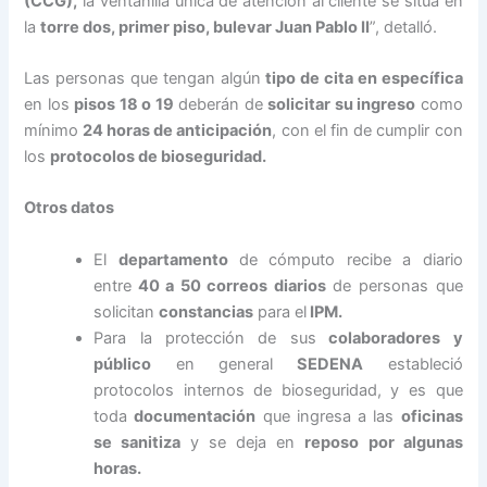
(CCG),
la ventanilla única de atención al cliente se sitúa en
la
torre dos, primer piso, bulevar Juan Pablo II
”, detalló.
Las personas que tengan algún
tipo de cita en específica
en los
pisos 18 o 19
deberán de
solicitar su ingreso
como
mínimo
24 horas de anticipación
, con el fin de cumplir con
los
protocolos de bioseguridad.
Otros datos
El
departamento
de cómputo recibe a diario
entre
40 a 50 correos diarios
de personas que
solicitan
constancias
para el
IPM.
Para la protección de sus
colaboradores y
público
en general
SEDENA
estableció
protocolos internos de bioseguridad, y es que
toda
documentación
que ingresa a las
oficinas
se sanitiza
y se deja en
reposo por algunas
horas.