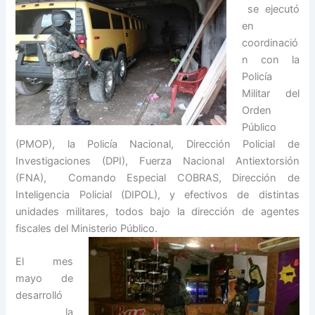
se ejecutó
en
coordinació
n con la
Policía
Militar del
Orden
Público
(PMOP), la Policía Nacional, Dirección Policial de
Investigaciones (DPI), Fuerza Nacional Antiextorsión
(FNA), Comando Especial COBRAS, Dirección de
Inteligencia Policial (DIPOL), y efectivos de distintas
unidades militares, todos bajo la dirección de agentes
fiscales del Ministerio Público.
El mes
mayo de
desarrolló
la