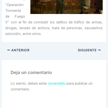
“Operación
Tormenta
de Fuego
V” con el fin de combatir los delitos de tráfico de armas,
drogas, lavado de activos, trata de personas, secuestros
extorsión, entre otros.
ANTERIOR
SIGUIENTE
Deja un comentario
Lo siento, debes estar
conectado
para publicar un
comentario.