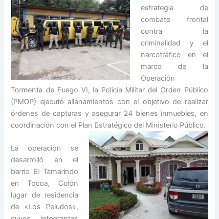
estrategia de
combate frontal
contra la
criminalidad y el
narcotráfico en el
marco de la
Operación
Tormenta de Fuego VI, la Policía Militar del Orden Público
(PMOP) ejecutó allanamientos con el objetivo de realizar
órdenes de capturas y asegurar 24 bienes inmuebles, en
coordinación con el Plan Estratégico del Ministerio Públi
co.
La operación se
desarrolló en el
barrio El Tamarindo
en Tocoa, Colón
lugar de residencia
de «Los Peludos»,
cuyos integrantes