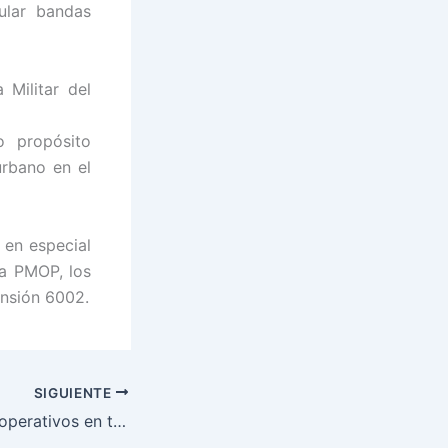
ular bandas
 Militar del
o propósito
urbano en el
 en especial
la PMOP, los
ensión 6002.
SIGUIENTE
Militares realizan operativos en todo el país