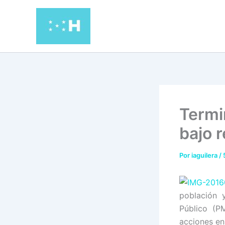
Ir
al
contenido
Termi
bajo 
Por
iaguilera
/
población 
Público (P
acciones en