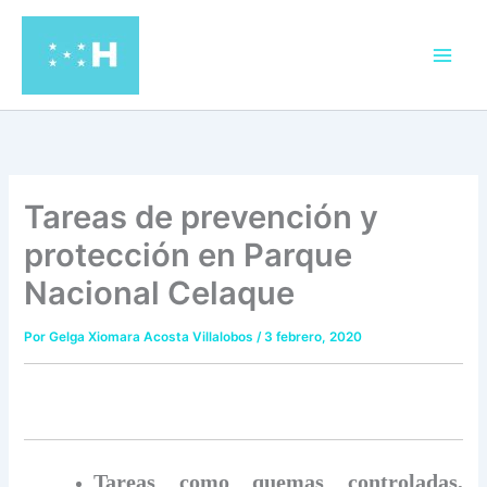
Ir
al
contenido
Tareas de prevención y
protección en Parque
Nacional Celaque
Por
Gelga Xiomara Acosta Villalobos
/
3 febrero, 2020
Tareas como
quemas controladas,