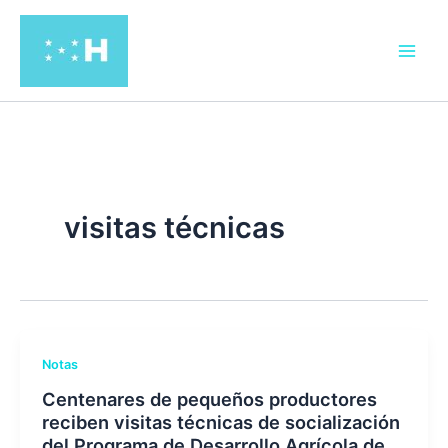
Ir
al
contenido
visitas técnicas
Notas
Centenares de pequeños productores
reciben visitas técnicas de socialización
del Programa de Desarrollo Agrícola de