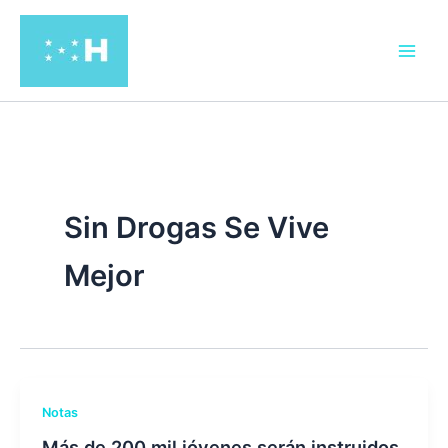
Ir
al
contenido
Sin Drogas Se Vive
Mejor
Notas
Más de 200 mil jóvenes serán instruidos