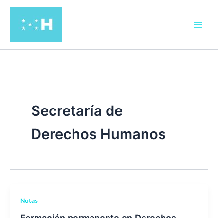
Ir
al
contenido
Secretaría de
Derechos Humanos
Notas
Formación permanente en Derechos