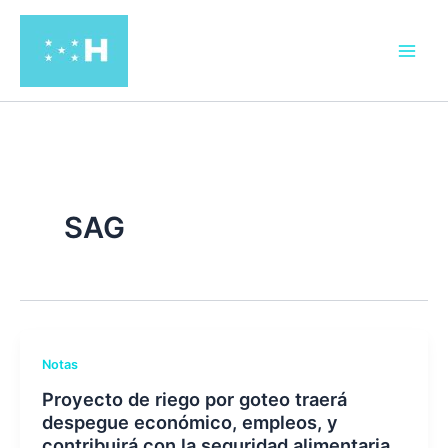
Ir
al
contenido
SAG
Notas
Proyecto de riego por goteo traerá
despegue económico, empleos, y
contribuirá con la seguridad alimentaria