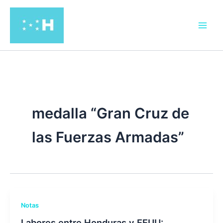
Ir
al
contenido
medalla “Gran Cruz de
las Fuerzas Armadas”
Notas
Labores entre Honduras y EEUU: