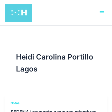
Ir
al
contenido
Heidi Carolina Portillo
Lagos
Notas
SEDENA juramenta a nuevos miembros