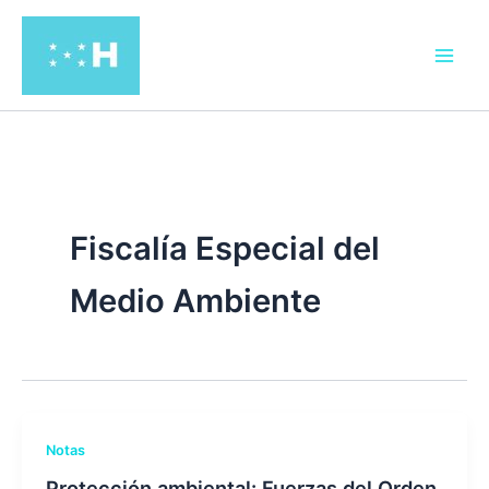
Ir
al
contenido
Fiscalía Especial del
Medio Ambiente
Notas
Protección ambiental: Fuerzas del Orden