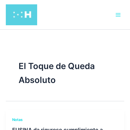
Ir
al
contenido
El Toque de Queda
Absoluto
Notas
FUSINA da riguroso cumplimiento a