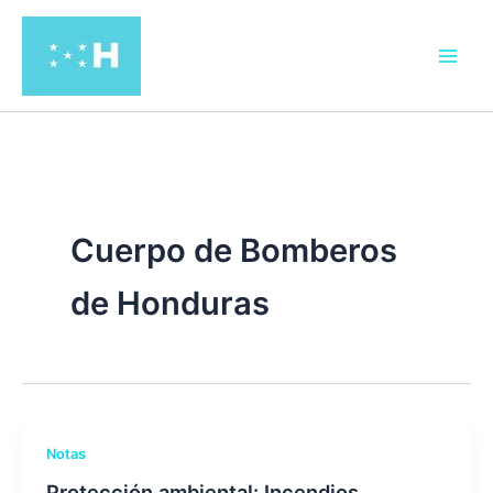
Ir
al
contenido
Cuerpo de Bomberos
de Honduras
Notas
Protección ambiental: Incendios