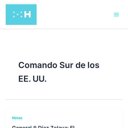
Ir
al
contenido
Comando Sur de los
EE. UU.
Notas
General ® Díaz Zelaya: El