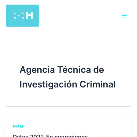
Ir
al
contenido
Agencia Técnica de
Investigación Criminal
Notas
Datos 2021: En operaciones