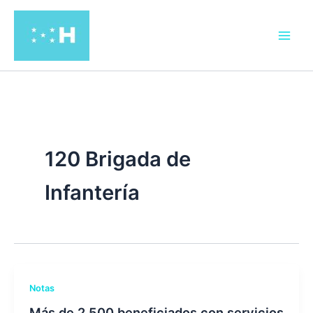
Ir
al
contenido
120 Brigada de
Infantería
Notas
Más de 2,500 beneficiados con servicios