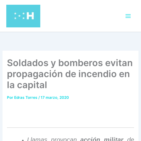
Ir
al
contenido
Soldados y bomberos evitan
propagación de incendio en
la capital
Por
Edras Torres
/
17 marzo, 2020
Llamas provocan
acción militar
de