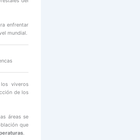
restales del
ra enfrentar
vel mundial.
encas
los viveros
cción de los
tas áreas se
blación que
peraturas
.