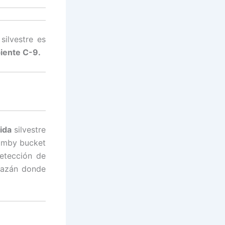
silvestre es
iente C-9.
ida
silvestre
bamby bucket
detección de
razán donde