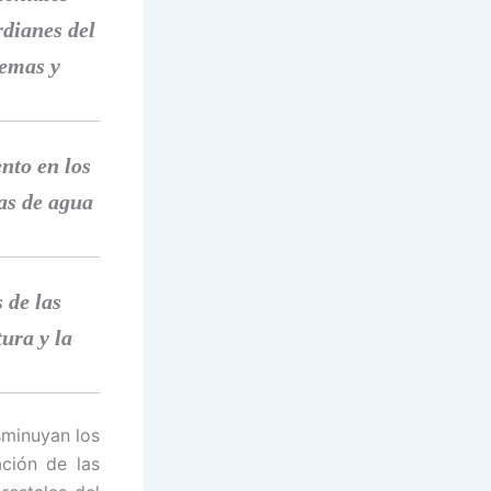
rdianes del
temas y
nto en los
as de agua
 de las
ura y la
sminuyan los
ación de las