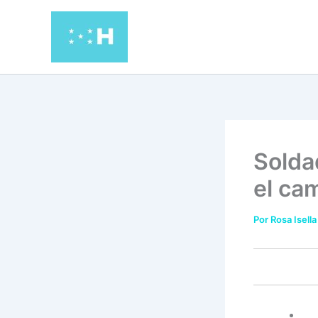
Ir
al
contenido
Solda
el ca
Por
Rosa Isella