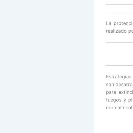
La protecci
realizado p
Estrategias
son desarro
para extinc
fuegos y p
normalmente