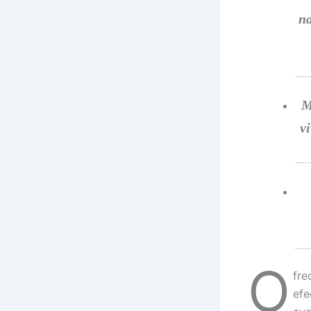
na
M
v
O
fre
efe