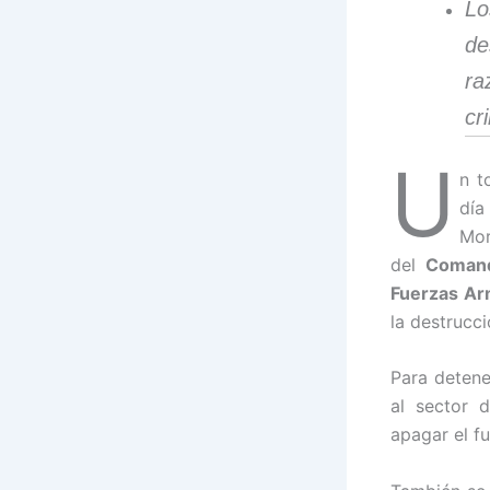
Lo
de
ra
cr
U
n t
día
Mor
del
Comand
Fuerzas A
la destrucc
Para detene
al sector 
apagar el f