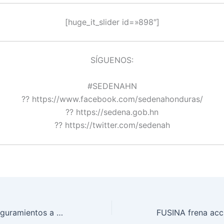
[huge_it_slider id=»898″]
SÍGUENOS:
#SEDENAHN
?? https://www.facebook.com/sedenahonduras/
?? https://sedena.gob.hn
?? https://twitter.com/sedenah
Decomisos y aseguramientos a bandas criminales en Santa Rosa de Copán