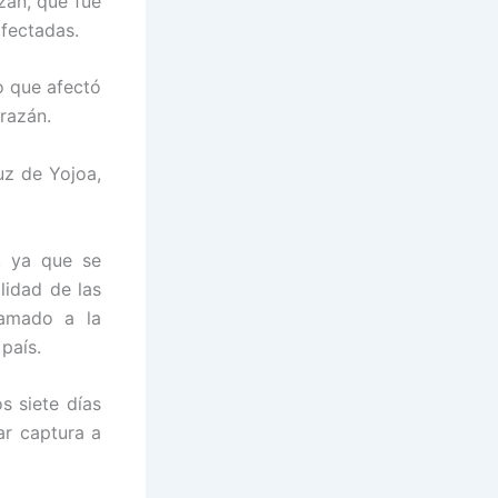
zán, que fue
afectadas.
o que afectó
razán.
uz de Yojoa,
, ya que se
lidad de las
lamado a la
país.
s siete días
ar captura a