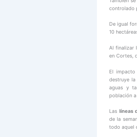
También se 
controlado 
De igual fo
10 hectárea
Al finaliza
en Cortes, 
El impacto
destruye la
aguas y ta
población a
Las
líneas
de la seman
todo aquel 