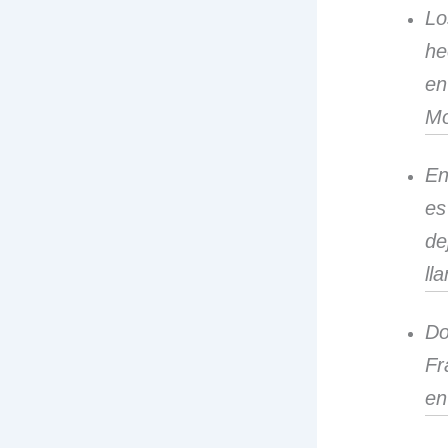
Lo
he
en
Mo
En
es
de
ll
Do
Fr
en