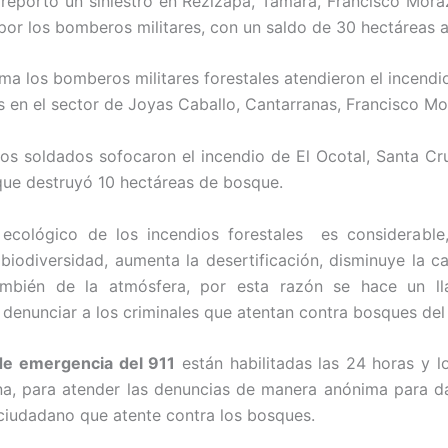
reportó un siniestro en Rezizapa, Tamara, Francisco Mora
por los bomberos militares, con un saldo de 30 hectáreas 
rma los bomberos militares forestales atendieron el incendi
s en el sector de Joyas Caballo, Cantarranas, Francisco Mo
r los soldados sofocaron el incendio de El Ocotal, Santa Cr
que destruyó 10 hectáreas de bosque.
 ecológico de los incendios forestales es considerable
 biodiversidad, aumenta la desertificación, disminuye la ca
mbién de la atmósfera, por esta razón se hace un l
 denunciar a los criminales que atentan contra bosques del 
 de emergencia del 911
están habilitadas las 24 horas y lo
a, para atender las denuncias de manera anónima para d
ciudadano que atente contra los bosques.