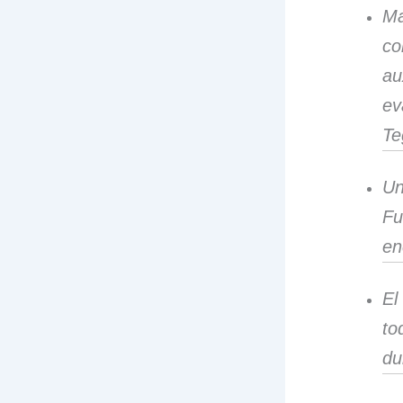
Ma
co
au
ev
Te
Un
Fu
en
El
to
du