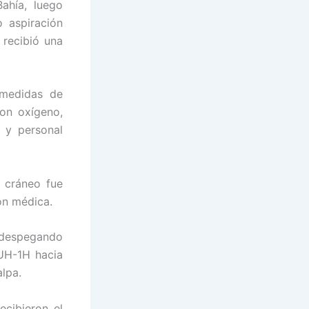
Bahía, luego
 aspiración
 recibió una
medidas de
on oxígeno,
 y personal
 cráneo fue
ón médica.
, despegando
UH-1H hacia
lpa.
cibieron el