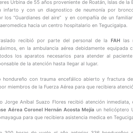
res Urbina de 55 años proveniente de Roatán, Islas de la 
un infarto y con un diagnostico de neumonía por bronco
or los “Guardianes del aire” y en compañía de un familiar
aeromedica hacia un centro hospitalario en Tegucigalpa.
traslado recibió por parte del personal de la
FAH
las 
áximos, en la ambulancia aérea debidamente equipada c
 todos los aparatos necesarios para atender al paciente
nsable de la atención hasta llegar al lugar.
 hondureño con trauma encefálico abierto y fractura de
por miembros de la Fuerza Aérea para que recibiera atenci
o Jorge Aníbal Suazo Flores recibió atención inmediata
se Aérea Coronel Hernán Acosta Mejía
un helicóptero 
omayagua para que recibiera asistencia medica en Teguciga
 300 horas de vuelo el año anterior 336 hondureños re