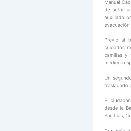
Manuel Cáce
de sufrir 
auxiliado p
evacuación 
Previo al 
cuidados m
camillas y
médico respo
Un segundo
trasladado 
El ciudadan
desde la
Ba
San Luis, C
Con más de