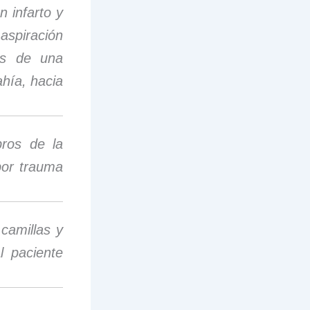
 infarto y
spiración
és de una
hía, hacia
ros de la
por trauma
camillas y
l paciente