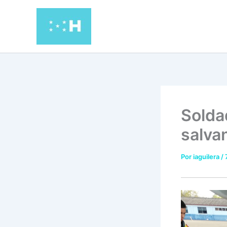
Ir
al
contenido
Soldad
salva
Por
iaguilera
/