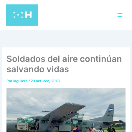
Ir
al
contenido
Soldados del aire continúan
salvando vidas
Por
iaguilera
/
29 octubre, 2018