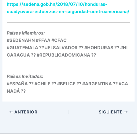
https://sedena.gob.hn/2018/07/10/honduras-
coadyuvara-esfuerzos-en-seguridad-centroamericana/
Países Miembros:
#SEDENAHN #FFAA #CFAC
#GUATEMALA ?? #ELSALVADOR ?? #HONDURAS ?? #NI
CARAGUA ?? #REPUBLICADOMICANA ??
Países Invitados:
#ESPAÑA ?? #CHILE ?? #BELICE ?? #ARGENTINA ?? #CA
NADÁ ??
ANTERIOR
SIGUIENTE