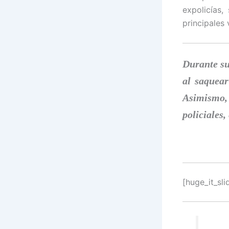
expolicías,
principales 
Durante su
al saquear
Asimismo, 
policiales,
[huge_it_sli