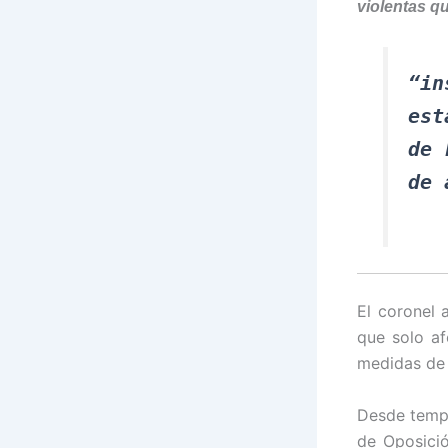
violentas q
“in
est
de 
de 
El coronel 
que solo af
medidas de 
Desde tempr
de Oposició