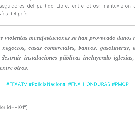
 seguidores del partido Libre, entre otros; mantuvieron 
vías del país.
s violentas manifestaciones se han provocado daños 
 negocios, casas comerciales, bancos, gasolineras, e
destruir instalaciones públicas incluyendo iglesias,
 entre otros.
#
FFAATV
#
PoliciaNacional
#
FNA_HONDURAS
#
PMOP
der id=»101″]