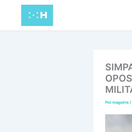
Ir
al
contenido
SIMP
OPOS
MILIT
Por
maguirre
/