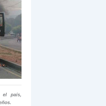
 el país,
eños.