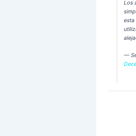
Los 
simp
esta
util
alej
— Se
Dece