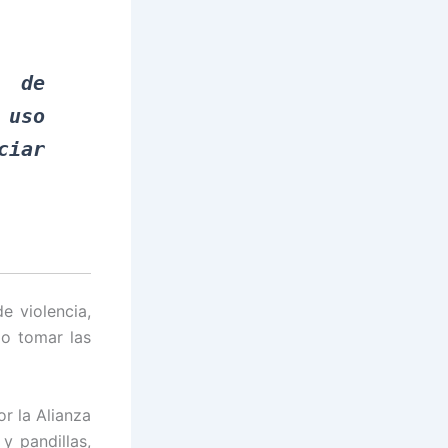
s de
 uso
ciar
e violencia,
jo tomar las
r la Alianza
y pandillas,