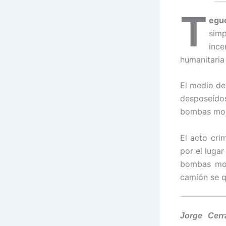
T
eguc
simp
ince
humanitaria 
El medio de
desposeído
bombas mol
El acto cri
por el luga
bombas mol
camión se q
Jorge Cerr