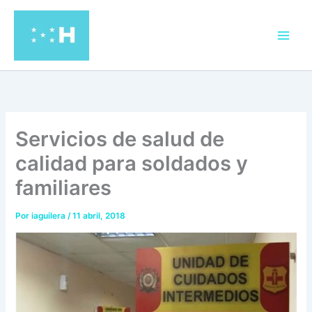
Ir
al
contenido
Servicios de salud de
calidad para soldados y
familiares
Por
iaguilera
/
11 abril, 2018