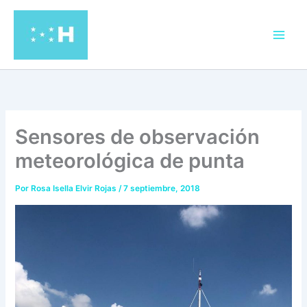
Ir
al
contenido
Sensores de observación
meteorológica de punta
Por
Rosa Isella Elvir Rojas
/
7 septiembre, 2018