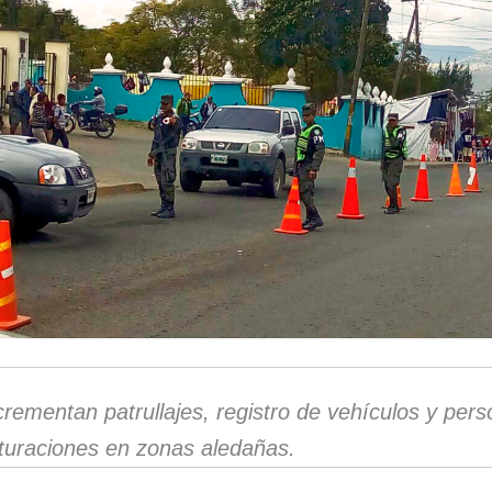
crementan patrullajes, registro de vehículos y pers
turaciones en zonas aledañas.