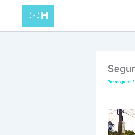
Ir
al
contenido
Segur
Por
maguirre
/