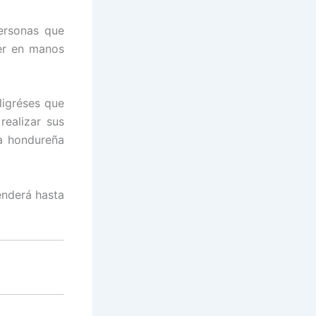
ersonas que
ner en manos
ligréses que
realizar sus
ia hondureña
enderá hasta