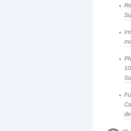
Re
Su
In
ma
PM
10
Su
Fu
Ca
de
on 