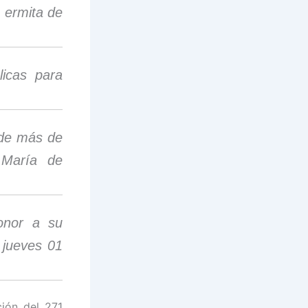
a ermita de
licas para
 de más de
 María de
honor a su
 jueves 01
ción del 271