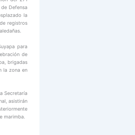
a de Defensa
esplazado la
de registros
 aledañas.
 Suyapa para
lebración de
pa, brigadas
n la zona en
a Secretaría
l, asistirán
steriormente
de marimba.