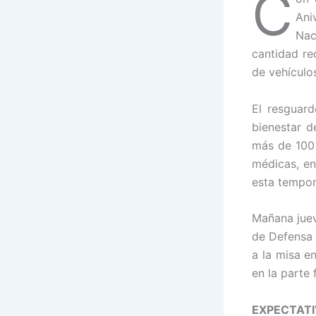
C
Ani
Nac
cantidad re
de vehículo
El resguard
bienestar d
más de 100 
médicas, en
esta tempor
Mañana juev
de Defensa 
a la misa e
en la parte
EXPECTATI