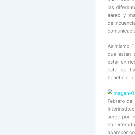
las diferen
aéreo y mar
delincuenc
comunicació
Asimismo “
que están 
estar en ri
esto se ha
beneficio d
Febrero del
Interinstit
surge por i
ha reiterad
aparecer co