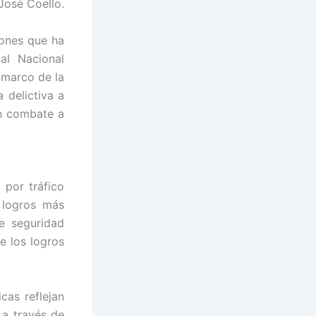
José Coello.
iones que ha
nal Nacional
 marco de la
 delictiva a
en combate a
 por tráfico
s logros más
e seguridad
e los logros
cas reflejan
 a través de