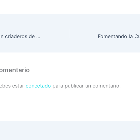
Militares erradican criaderos de zancudo en El Pedregal
comentario
debes estar
conectado
para publicar un comentario.