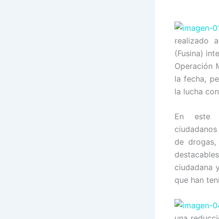
realizado a
(Fusina) in
Operación M
la fecha, p
la lucha con
En este 
ciudadanos 
de drogas, 
destacable
ciudadana y
que han ten
una reducci