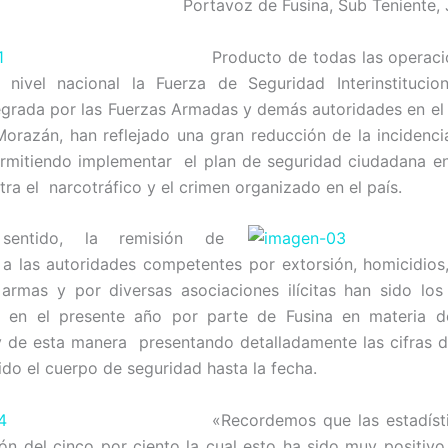
Portavoz de Fusina, Sub Teniente, 
Producto de todas las operac
 nivel nacional la Fuerza de Seguridad Interinstitucio
tegrada por las Fuerzas Armadas y demás autoridades en el
orazán, han reflejado una gran reducción de la incidencia
ermitiendo implementar el plan de seguridad ciudadana 
tra el narcotráfico y el crimen organizado en el país.
sentido, la remisión de
a las autoridades competentes por extorsión, homicidios,
armas y por diversas asociaciones ilícitas han sido lo
s en el presente año por parte de Fusina en materia d
 de esta manera presentando detalladamente las cifras d
ido el cuerpo de seguridad hasta la fecha.
«Recordemos que las estadísti
ón del cinco por ciento la cual esto ha sido muy positivo