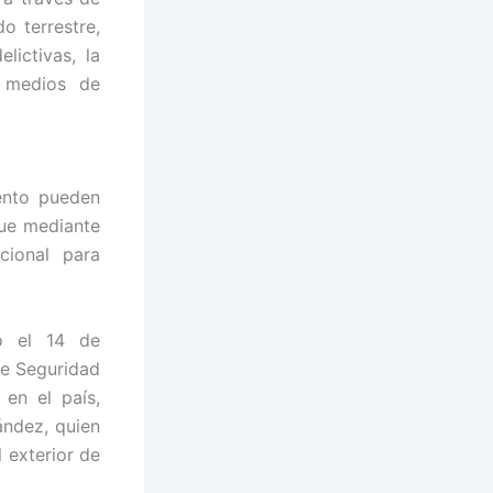
o terrestre,
lictivas, la
s medios de
ento pueden
que mediante
cional para
ó el 14 de
de Seguridad
 en el país,
ández, quien
 exterior de