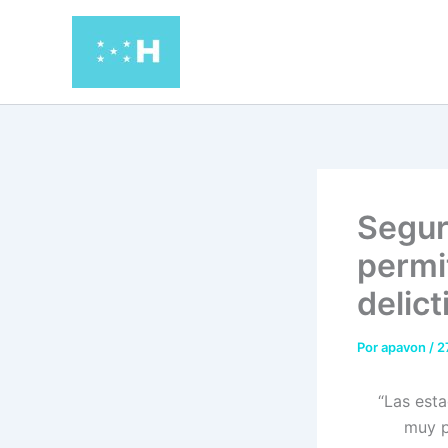
Ir
al
contenido
Segur
permi
delict
Por
apavon
/
2
“Las esta
muy p