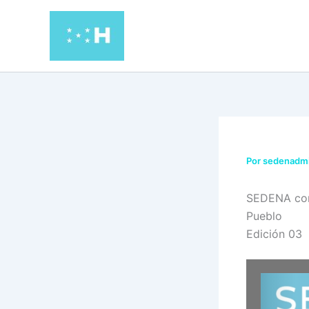
Ir
al
contenido
Por
sedenadm
SEDENA con
Pueblo
Edición 03