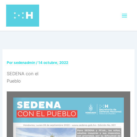
Ir
al
contenido
Por
sedenadmin
/
14 octubre, 2022
SEDENA con el
Pueblo