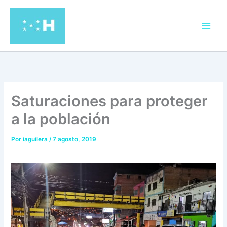
Ir
al
contenido
Saturaciones para proteger
a la población
Por
iaguilera
/
7 agosto, 2019