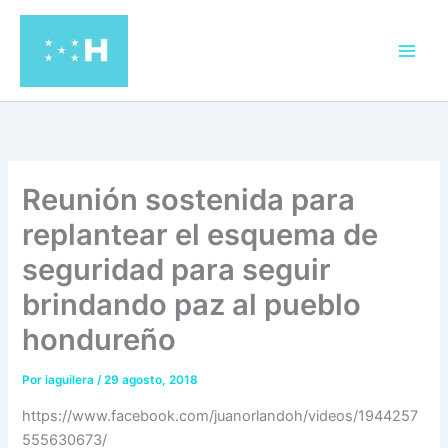
Ir
al
contenido
Reunión sostenida para
replantear el esquema de
seguridad para seguir
brindando paz al pueblo
hondureño
Por
iaguilera
/
29 agosto, 2018
https://www.facebook.com/juanorlandoh/videos/1944257
555630673/