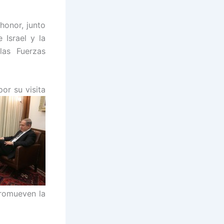
honor, junto
 Israel y la
las Fuerzas
or su visita
promueven la