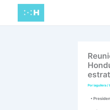
Ir
al
contenido
Reuni
Hondu
estrat
Por
iaguilera
/
• Preside