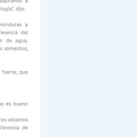
aspirando a
ogía”, dijo.
 Honduras a
erencia del
ón de agua,
e alimentos,
 fuerte, que
ue es bueno
tros estamos
ferencia de