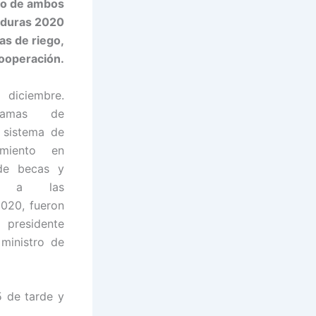
dio de ambos
nduras 2020
as de riego,
cooperación.
 diciembre.
gramas de
 sistema de
imiento en
 de becas y
das a las
020, fueron
presidente
ministro de
5 de tarde y