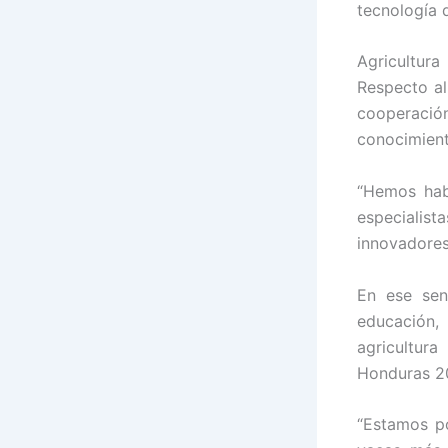
tecnología d
Agricultura
Respecto al
cooperació
conocimient
“Hemos hab
especialist
innovadores
En ese sen
educación,
agricultur
Honduras 2
“Estamos po