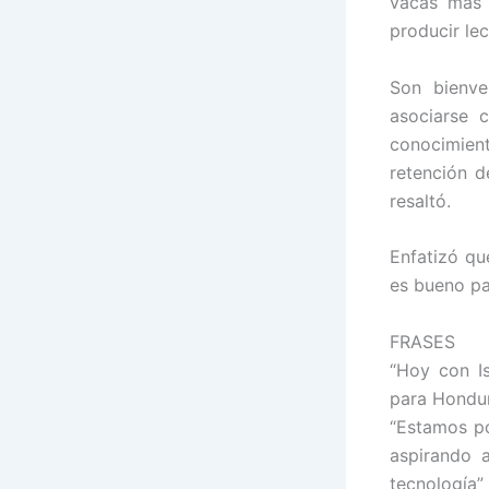
vacas más 
producir le
Son bienve
asociarse 
conocimien
retención d
resaltó.
Enfatizó qu
es bueno pa
FRASES
“Hoy con I
para Hondur
“Estamos po
aspirando 
tecnología”