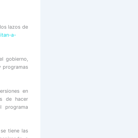
los laz
os de
l gobierno,
 y programas
ersiones en
as de hacer
el programa
se tiene las