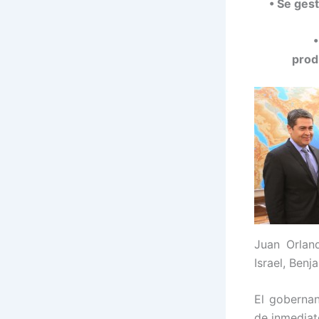
• Se ges
•
prod
Juan Orlan
Israel, Ben
El gobernan
de inmediato