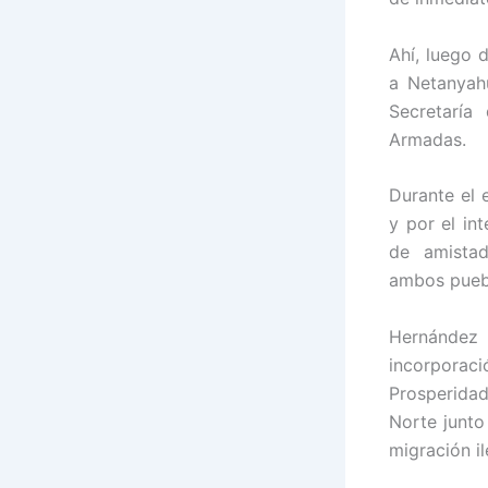
Ahí, luego 
a Netanyahu
Secretaría
Armadas.
Durante el 
y por el int
de amista
ambos pueb
Hernández
incorporac
Prosperida
Norte junto
migración il