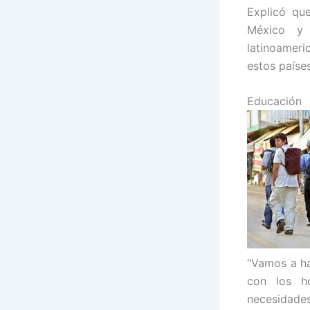
Explicó qu
México y 
latinoameri
estos paíse
Educación
“Vamos a ha
con los ho
necesidade