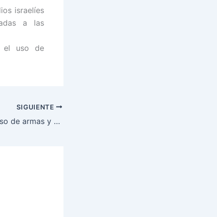
os israelíes
tadas a las
, el uso de
SIGUIENTE
Capturas, decomiso de armas y drogas deja operación Navidad 2016