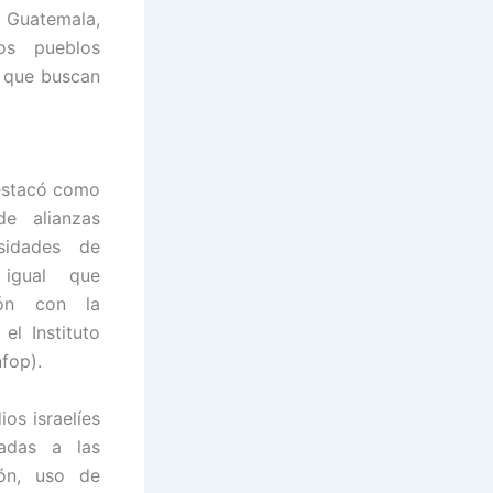
 Guatemala,
os pueblos
o que buscan
estacó como
de alianzas
rsidades de
 igual que
ión con la
el Instituto
fop).
os israelíes
tadas a las
ión, uso de