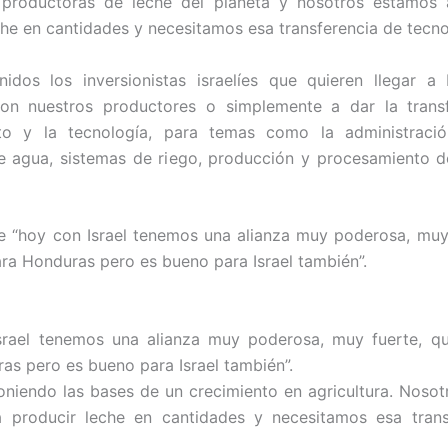
productoras de leche del planeta y nosotros estamos 
che en cantidades y necesitamos esa transferencia de tecnol
nidos los inversionistas israelíes que quieren llegar a
con nuestros productores o simplemente a dar la transf
to y la tecnología, para temas como la administraci
e agua, sistemas de riego, producción y procesamiento d
e “hoy con Israel tenemos una alianza muy poderosa, muy
ra Honduras pero es bueno para Israel también”.
srael tenemos una alianza muy poderosa, muy fuerte, q
as pero es bueno para Israel también”.
niendo las bases de un crecimiento en agricultura. Noso
a producir leche en cantidades y necesitamos esa trans