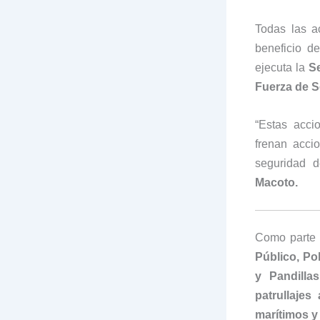
Todas las a
beneficio d
ejecuta la
S
Fuerza de S
“Estas acci
frenan acci
seguridad d
Macoto.
Como parte d
Público, Po
y Pandillas
patrullajes
marítimos y