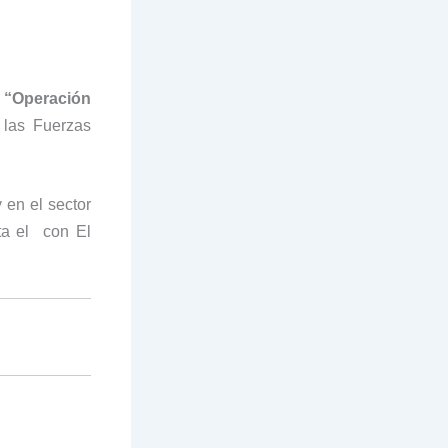
a
“Operación
 las Fuerzas
y en el sector
ta el con El