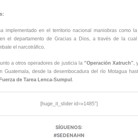
s:
a implementado en el territorio nacional maniobras como l
n el departamento de Gracias a Dios, a través de la cual
ate el narcotráfico.
unto a otros operadores de justicia la
“Operación Xatruch”
, 
con Guatemala, desde la desembocadura del río Motagua has
Fuerza de Tarea Lenca-Sumpul
.
[huge_it_slider id=»1485″]
SÍGUENOS:
#SEDENAHN