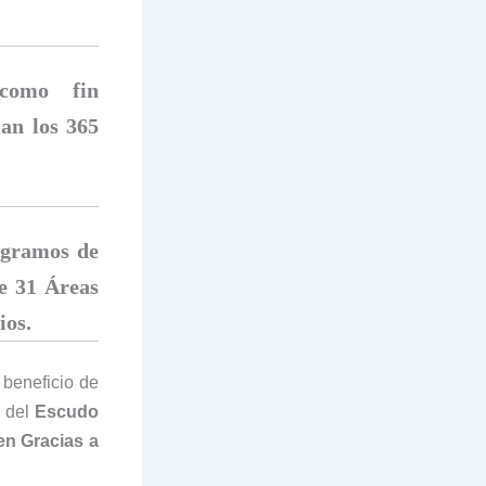
 como fin
lan los 365
ogramos de
de 31 Áreas
ios.
 beneficio de
 del
Escudo
en Gracias a