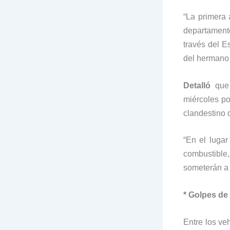
“La primera 
departamento
través del 
del hermano 
Detalló
que 
miércoles po
clandestino d
“En el lugar
combustible
someterán a 
* Go
Entre los ve