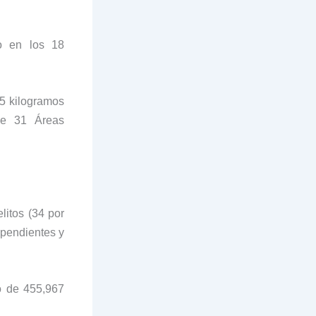
ño en los 18
65 kilogramos
de 31 Áreas
litos (34 por
 pendientes y
o de 455,967