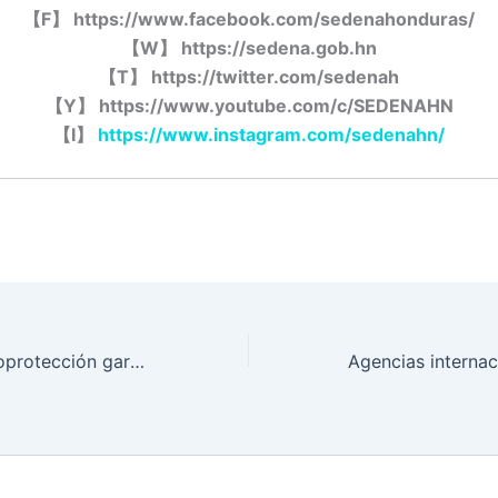
【
F
】
https://www.facebook.com/sedenahonduras/
【
W
】
https://sedena.gob.hn
【
T
】
https://twitter.com/sedenah
【
Y
】
https://www.youtube.com/c/SEDENAHN
【
I
】
https://www.instagram.com/sedenahn/
Ambiente con bioprotección garantiza SEDENA al público