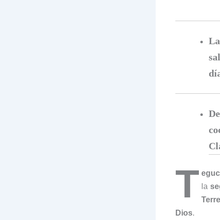
La
sa
dí
De
co
Cl
T
eguc
la
se
Terr
Dios
.