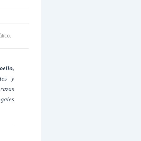
fico.
ello,
tes y
razas
gales