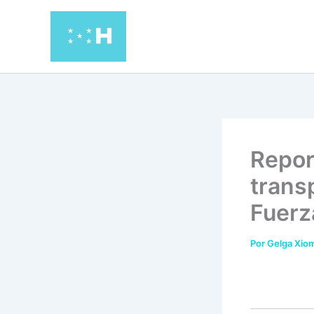
Ir
al
contenido
Repor
trans
Fuerz
Por
Gelga Xiom