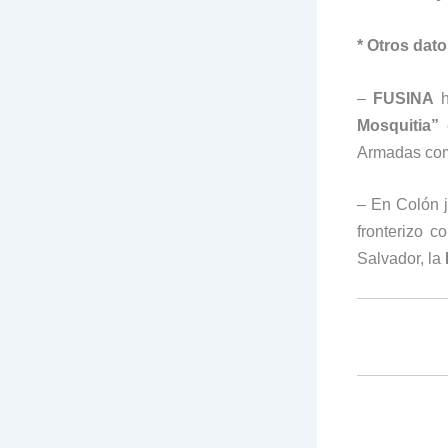
* Otros dato
–
FUSINA
h
Mosquitia”
e
Armadas comb
– En Colón j
fronterizo 
Salvador, la