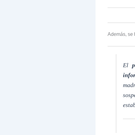
Además, se h
El
p
info
madr
sosp
esta