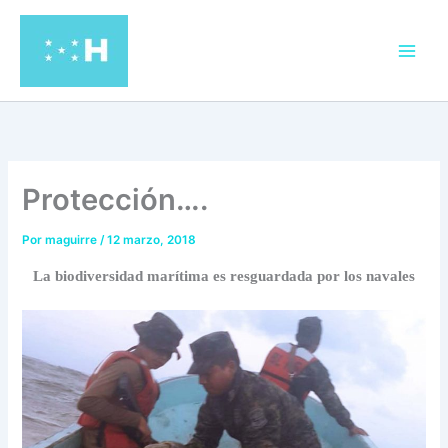
Ir
al
contenido
Protección….
Por
maguirre
/
12 marzo, 2018
La biodiversidad marítima es resguardada por los navales