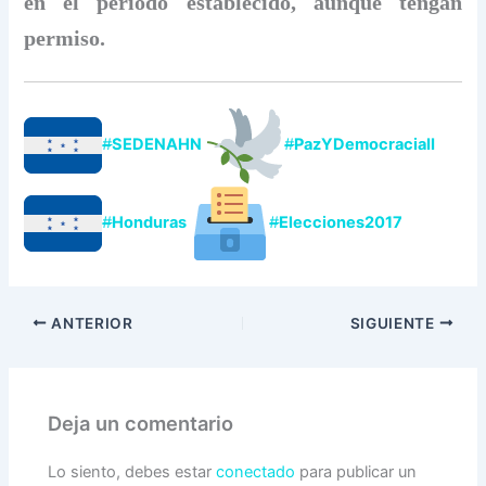
en el periodo establecido, aunque tengan
permiso.
#
SEDENAHN
#
PazYDemocraciaII
#
Honduras
#
Elecciones2017
ANTERIOR
SIGUIENTE
Deja un comentario
Lo siento, debes estar
conectado
para publicar un