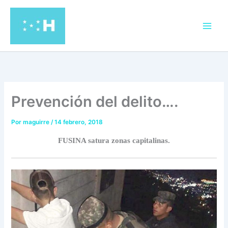
Ir
al
contenido
Prevención del delito….
Por
maguirre
/
14 febrero, 2018
FUSINA satura zonas capitalinas.