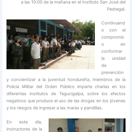
a las 10:00 de la mañana en el Instituto San José del
Pedregal.
Continuand
o con el
compromis
o en
conformar
la unidad
de
prevención
y concientizar a la juventud hondureña, miembros de la
Policía Militar del Orden Público imparte charlas en los
diferentes institutos de Tegucigalpa, sobre los efectos
negativos que produce el uso de las drogas en los jóvenes
y los riesgos de ingresar a las maras y pandillas.
En este día,
instructores de la