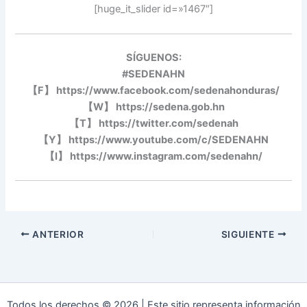
[huge_it_slider id=»1467″]
SÍGUENOS:
#SEDENAHN
【
F
】
https://www.facebook.com/sedenahonduras/
【
W
】
https://sedena.gob.hn
【
T
】
https://twitter.com/sedenah
【
Y
】
https://www.youtube.com/c/SEDENAHN
【
I
】
https://www.instagram.com/sedenahn/
ANTERIOR
SIGUIENTE
Todos los derechos © 2026 | Este sitio representa información