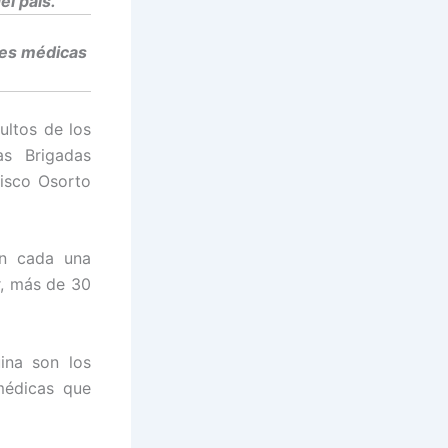
el país.
nes médicas
ultos de los
as Brigadas
cisco Osorto
en cada una
, más de 30
ina son los
médicas que