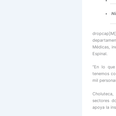
Ni
dropcap]M[/
departamen
Médicas, i
Espinal.
“En lo que
tenemos co
mil personas
Choluteca,
sectores d
apoya la ins