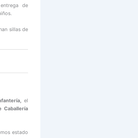
 entrega de
niños.
an sillas de
nfantería,
el
 Caballería
hemos estado