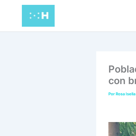
Ir
al
contenido
Pobla
con b
Por
Rosa Isella