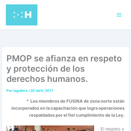
Ir
al
contenido
PMOP se afianza en respeto
y protección de los
derechos humanos.
Por
iaguilera
/
20 abril, 2017
* Los miembros de FUSINA de zona norte están
incorporados en la capacitación que logra operaciones
respaldados por el fiel cumplimiento de la Ley.
El respeto y