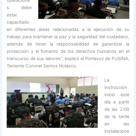
operacione
s debe
estar
capacitado
en diferentes áreas relacionadas a la ejecución de su
trabajo para mantener la paz y la seguridad del ciudadano,
además de tener la responsabilidad de garantizar la
protección y el fomento de los derechos humanos en el
transcurso de sus labores”, explicó el Portavoz de FUSINA,
Teniente Coronel Santos Nolasco.
La
instrucción
inició este
día a partir
de las 2:00
de la tarde
en las
instalacione