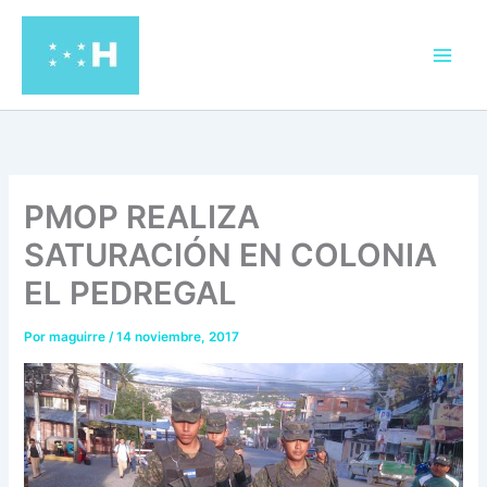
Ir
al
contenido
PMOP REALIZA
SATURACIÓN EN COLONIA
EL PEDREGAL
Por
maguirre
/
14 noviembre, 2017