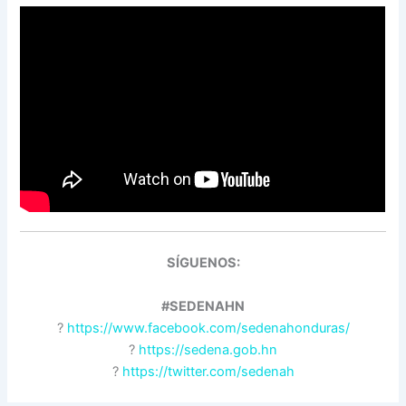
SÍGUENOS:
#SEDENAHN
?
https://www.facebook.com/sedenahonduras/
?
https://sedena.gob.hn
?
https://twitter.com/sedenah