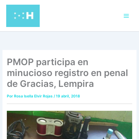
Ir
al
contenido
PMOP participa en
minucioso registro en penal
de Gracias, Lempira
Por
Rosa Isella Elvir Rojas
/
19 abril, 2018