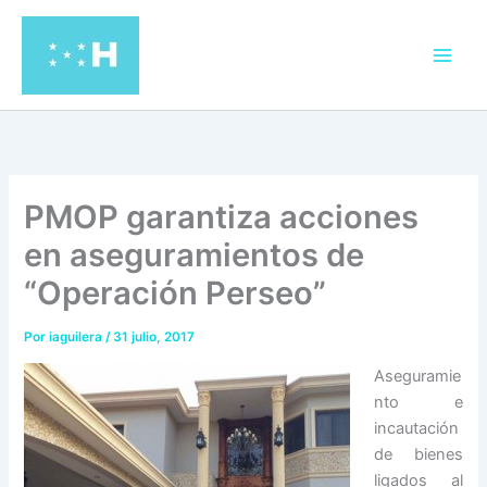
Ir
al
contenido
PMOP garantiza acciones
en aseguramientos de
“Operación Perseo”
Por
iaguilera
/
31 julio, 2017
Aseguramie
nto e
incautación
de bienes
ligados al