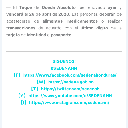
— El
Toque
de
Queda
Absoluto
fue renovado
ayer
y
vencerá
el
26
de
abril
de
2020
. Las personas deberán de
abastecerse de
alimentos
,
medicamentos
o realizar
transacciones
de acuerdo con el
último
dígito
de la
tarjeta
de
identidad
o
pasaporte
.
SÍGUENOS:
#SEDENAHN
【
F
】
https://www.facebook.com/sedenahonduras/
【
W
】
https://sedena.gob.hn
【
T
】
https://twitter.com/sedenah
【
Y
】
https://www.youtube.com/c/SEDENAHN
【
I
】
https://www.instagram.com/sedenahn/