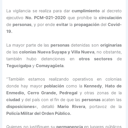
La vigilancia se realiza para dar
cumplimiento
al decreto
ejecutivo
No. PCM-021-2020
que prohíbe la
circulación
de
personas
, y por ende
evitar
la
propagación
del
Covid-
19.
La mayor parte de las
personas
detenidas son
originarias
de las
colonias Nueva Suyapa y Villa Nueva
, no obstante,
también hubo detenciones en
otros sectores
de
Tegucigalpa
y
Comayagüela
.
“También estamos realizando operativos en colonias
donde hay mayor
población
como la
Kennedy
,
Hato de
Enmedio, Cerro Grande, Pedregal
y otras zonas de la
ciudad
y del país con el fin de que las
personas
acaten las
disposiciones
«, detalló
Mario Rivera
, portavoz de la
Policía Militar del Orden Público.
Quienes no justifiquen su
permanencia
en lugares públicos