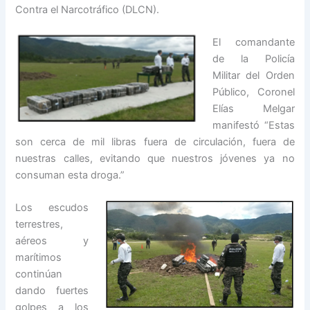
Contra el Narcotráfico (DLCN).
El comandante
de la Policía
Militar del Orden
Público, Coronel
Elías Melgar
manifestó “Estas
son cerca de mil libras fuera de circulación, fuera de
nuestras calles, evitando que nuestros jóvenes ya no
consuman esta droga.”
Los escudos
terrestres,
aéreos y
marítimos
continúan
dando fuertes
golpes a los