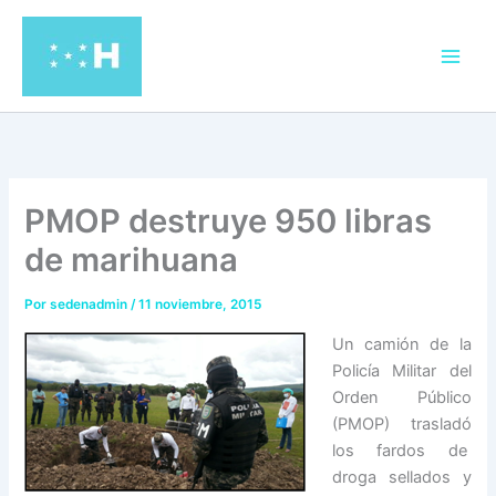
Ir
al
contenido
PMOP destruye 950 libras
de marihuana
Por
sedenadmin
/
11 noviembre, 2015
Un camión de la
Policía Militar del
Orden Público
(PMOP) trasladó
los fardos de
droga sellados y